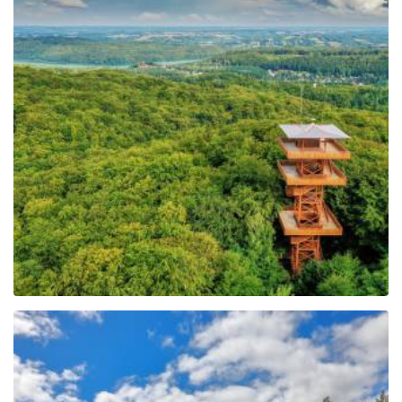
Wieża widokowa im.
Jana Pawła II na Wieżycy
Leaflet
| ©
OpenStreetMap
contributors