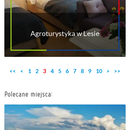
Agroturystyka w Lesie
<<
<
1
2
3
4
5
6
7
8
9
10
>
>>
Polecane miejsca:
+
−