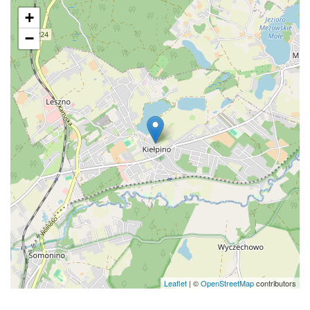
+
−
Leaflet
| ©
OpenStreetMap
contributors