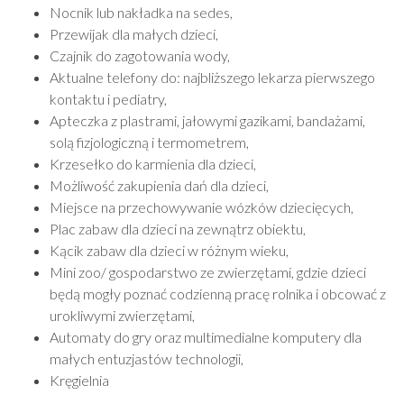
Nocnik lub nakładka na sedes,
Przewijak dla małych dzieci,
Czajnik do zagotowania wody,
Aktualne telefony do: najbliższego lekarza pierwszego
kontaktu i pediatry,
Apteczka z plastrami, jałowymi gazikami, bandażami,
solą fizjologiczną i termometrem,
Krzesełko do karmienia dla dzieci,
Możliwość zakupienia dań dla dzieci,
Miejsce na przechowywanie wózków dziecięcych,
Plac zabaw dla dzieci na zewnątrz obiektu,
Kącik zabaw dla dzieci w różnym wieku,
Mini zoo/ gospodarstwo ze zwierzętami, gdzie dzieci
będą mogły poznać codzienną pracę rolnika i obcować z
urokliwymi zwierzętami,
Automaty do gry oraz multimedialne komputery dla
małych entuzjastów technologii,
Kręgielnia