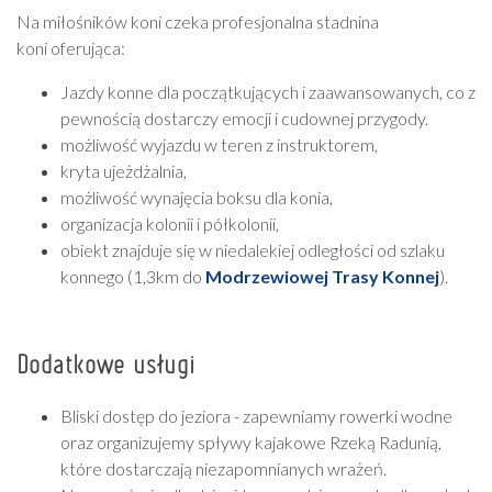
Na miłośników koni czeka profesjonalna stadnina
koni oferująca:
Jazdy konne dla początkujących i zaawansowanych, co z
pewnością dostarczy emocji i cudownej przygody.
możliwość wyjazdu w teren z instruktorem,
kryta ujeżdżalnia,
możliwość wynajęcia boksu dla konia,
organizacja kolonii i półkolonii,
obiekt znajduje się w niedalekiej odległości od szlaku
konnego (1,3km do
Modrzewiowej Trasy Konnej
).
Dodatkowe usługi
Bliski dostęp do jeziora - zapewniamy rowerki wodne
oraz organizujemy spływy kajakowe Rzeką Radunią,
które dostarczają niezapomnianych wrażeń.