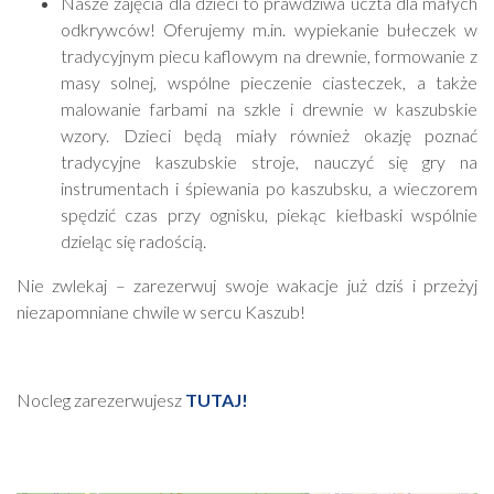
Nasze zajęcia dla dzieci to prawdziwa uczta dla małych
odkrywców! Oferujemy m.in. wypiekanie bułeczek w
tradycyjnym piecu kaflowym na drewnie, formowanie z
masy solnej, wspólne pieczenie ciasteczek, a także
malowanie farbami na szkle i drewnie w kaszubskie
wzory. Dzieci będą miały również okazję poznać
tradycyjne kaszubskie stroje, nauczyć się gry na
instrumentach i śpiewania po kaszubsku, a wieczorem
spędzić czas przy ognisku, piekąc kiełbaski wspólnie
dzieląc się radością.
Nie zwlekaj – zarezerwuj swoje wakacje już dziś i przeżyj
niezapomniane chwile w sercu Kaszub!
Nocleg zarezerwujesz
TUTAJ!