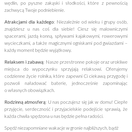
wędlin, po pyszne zakąski i słodkości, które z pewnością
zachwycą Twoje podniebienie.
Atrakcjami dla każdego
: Niezależnie od wieku i grupy osób,
znajdziesz u nas coś dla siebie! Ciesz się malowniczymi
spacerami, jazdą konną, spływami kajakowymi, rowerowymi
wycieczkami, a także magicznymi ogniskami pod gwiazdami –
każdy moment będzie wyjątkowy.
Relaksem i zabawą
: Nasze przestronne pokoje oraz urokliwe
miejsca do wypoczynku sprzyjają relaksowi. Oferujemy
codzienne życie rolnika, które zapewni Ci ciekawą przygodę i
pozwoli naładować baterie, jednocześnie zapominając
o własnych obowiązkach.
Rodzinną atmosferą
: U nas poczujesz się jak w domu! Ciepłe
przyjęcie, serdeczność i przyjacielskie podejście sprawią, że
każda chwila spędzona u nas będzie pełna radości.
Spędź niezapomniane wakacje w gronie najbliższych, bądź