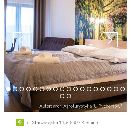
Autor: arch. Agroturystyka "U Rychertów"
ul. Starowiejska 14, 83-307 Kiełpino