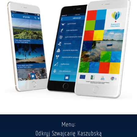
Menu:
Odkryj Szwajcarię Kaszubską