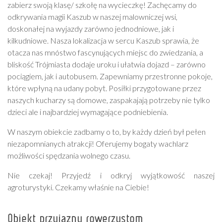
zabierz swoją klasę/ szkołę na wycieczkę! Zachęcamy do
odkrywania magii Kaszub w naszej malowniczej wsi,
doskonałej na wyjazdy zarówno jednodniowe, jak i
kilkudniowe. Nasza lokalizacja w sercu Kaszub sprawia, że
otacza nas mnóstwo fascynujących miejsc do zwiedzania, a
bliskość Trójmiasta dodaje uroku i ułatwia dojazd – zarówno
pociągiem, jak i autobusem. Zapewniamy przestronne pokoje,
które wpłyną na udany pobyt. Posiłki przygotowane przez
naszych kucharzy są domowe, zaspakajają potrzeby nie tylko
dzieci ale i najbardziej wymagające podniebienia.
W naszym obiekcie zadbamy o to, by każdy dzień był pełen
niezapomnianych atrakcji! Oferujemy bogaty wachlarz
możliwości spędzania wolnego czasu.
Nie czekaj! Przyjedź i odkryj wyjątkowość naszej
agroturystyki. Czekamy właśnie na Ciebie!
Obiekt przyjazny rowerzystom