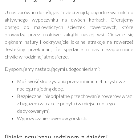
U nas zarówno dorośli, jak i dzieci znajdą dogodne warunki do
aktywnego wypoczynku na dwóch kółkach. Oferujemy
dostęp do malowniczych ścierzek rowerowych, które
prowadzą przez urokliwe zakątki naszej wsi. Cieszcie się
pięknem natury i odkrywajcie lokalne atrakcje na rowerze!
Jesteśmy przekonani, że spędzicie u nas niezapomniane
chwile w rodzinnej atmosferze.
Dysponujemy nastepującymi udogodnieniami:
Możliwość skorzystania przez minimum 4 turystów z
noclegu na jedną dobę,
Bezpieczne i nieodpłatne przechowanie rowerów wraz
z bagażem w trakcie pobytu (w miejscu do tego
dedykowanym),
Wypożyczanie rowerów górskich.
Obiekt przyjazny rodzinom z dziećmi