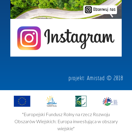
Obserwuj nas
projekt:
Amistad
© 2018
"Europejski Fundusz Rolny na rzecz Rozwoju
Obszarów Wiejskich: Europa inwestująca w obszary
wiejskie"