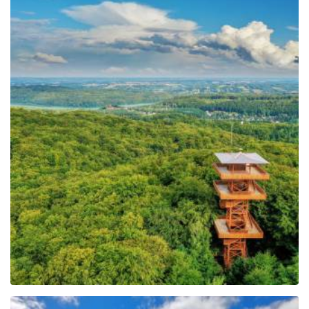
Wieża widokowa im.
Jana Pawła II na Wieżycy
Leaflet
| ©
OpenStreetMap
contributors