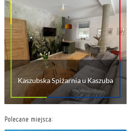
Kaszubska Spiżarnia u Kaszuba
Polecane miejsca:
+
−