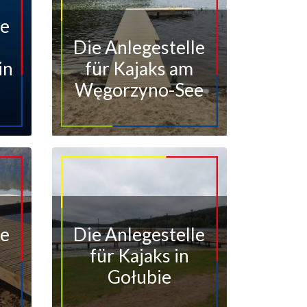
le
Die Anlegestelle
in
für Kajaks am
Węgorzyno-See
le
Die Anlegestelle
für Kajaks in
Gołubie