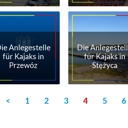
ie Anlegestelle
Die Anlegestel
für Kajaks in
für Kajaks in
Przewóz
Stężyca
<
1
2
3
4
5
6