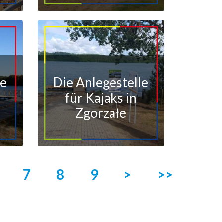
le
Die Anlegestelle
für Kajaks in
Zgorzałe
7
8
9
>
>>