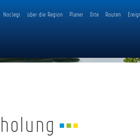
Noclegi
über die Region
Planer
Orte
Routen
Ereig
rholung