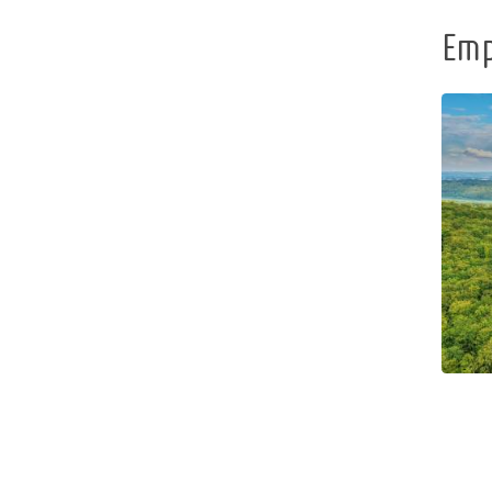
+
−
Emp