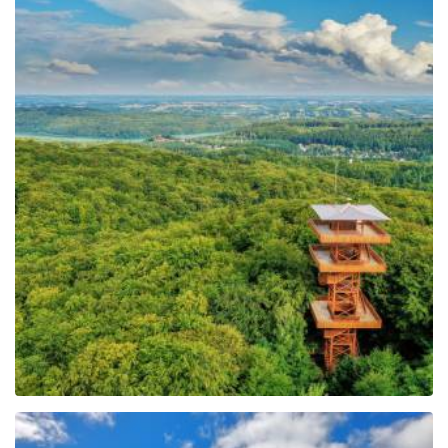
Johannes-Paul-II.-
Aussichtsturm in
Wieżyca
Leaflet
| ©
OpenStreetMap
contributors