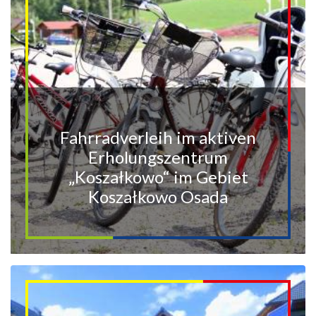
Fahrradverleih im aktiven
Erholungszentrum
„Koszałkowo“ im Gebiet
Koszałkowo Osada