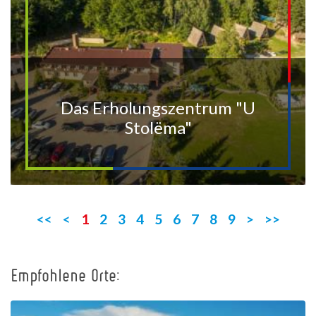
Das Erholungszentrum "U
Stolëma"
<<
<
1
2
3
4
5
6
7
8
9
>
>>
Empfohlene Orte:
+
−