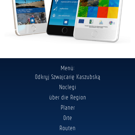
Menü:
Odkryj Szwajcarię Kaszubską
Noclegi
über die Region
Planer
Orte
Routen