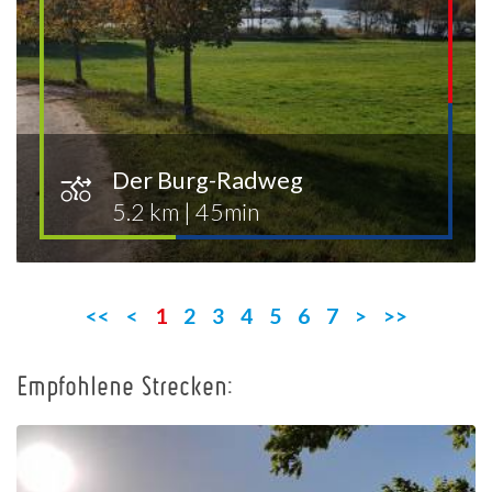
Der Burg-Radweg
5.2 km
|
45min
<<
<
1
2
3
4
5
6
7
>
>>
Empfohlene Strecken: