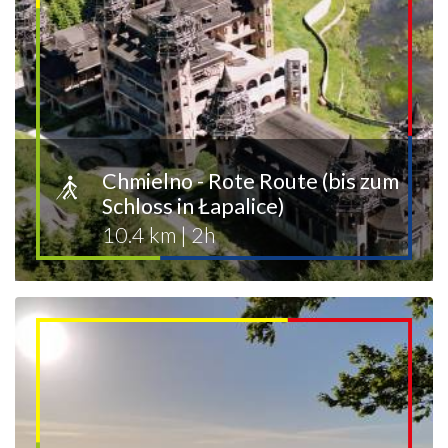
Chmielno - Rote Route (bis zum
Schloss in Łapalice)
10.4 km
|
2h