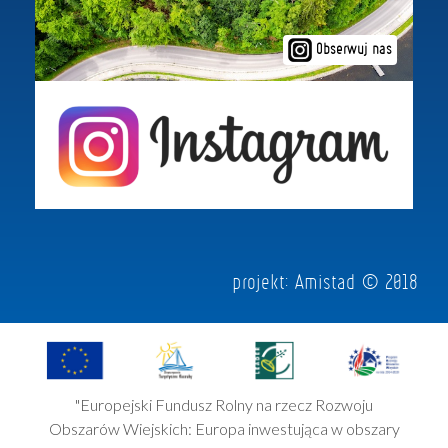
Obserwuj nas
projekt:
Amistad
© 2018
"Europejski Fundusz Rolny na rzecz Rozwoju
Obszarów Wiejskich: Europa inwestująca w obszary