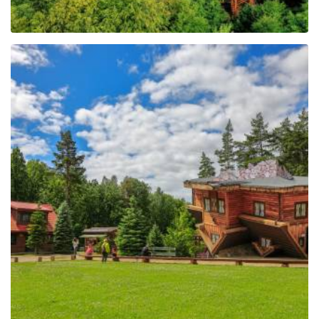
Leaflet
| ©
OpenStreetMap
contributors
The Regional Centre of
Education and
Promotion in Szymbark