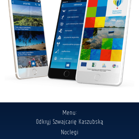
Menu:
Odkryj Szwajcarię Kaszubską
Noclegi