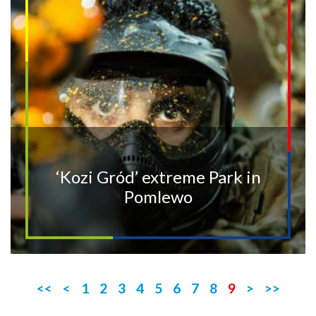
‘Kozi Gród’ extreme Park in
Pomlewo
<<
<
1
2
3
4
5
6
7
8
9
>
>>