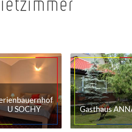
ietzimmer
erienbauernhof
U SOCHY
Gasthaus ANN