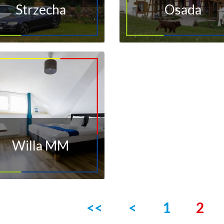
Strzecha
Osada
Willa MM
<<
<
1
2