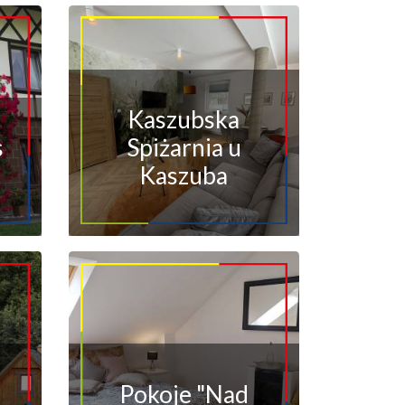
Kaszubska
s
Spiżarnia u
Kaszuba
Pokoje "Nad