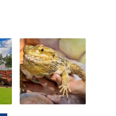
Der
Bildungspark
Zoo –
Exotische
Kaschubei in
Tuchlino