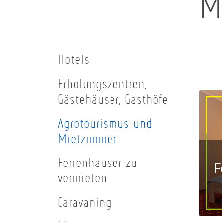
M
Hotels
Erholungszentren,
Gästehäuser, Gasthöfe
Agrotourismus und
Mietzimmer
Ferienhäuser zu
F
vermieten
Caravaning