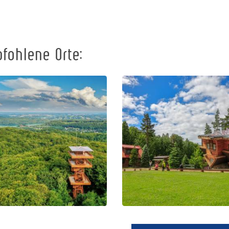
fohlene Orte:
Das Zentrum
Johannes-
für Bildung
Paul-II.-
und
Aussichtsturm
Vermarktung
in Wieżyca
der Region in
Szymbark