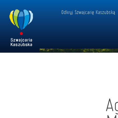
Odkryj Szwajcarię Kaszubską
A