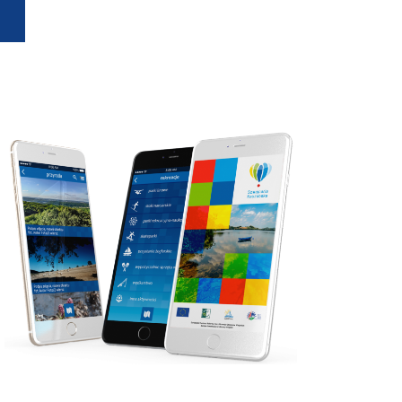
Leaflet
| ©
OpenStreetMap
contributors