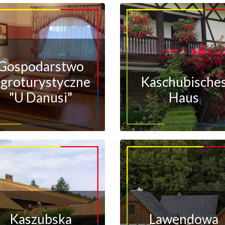
Gospodarstwo
groturystyczne
Kaschubische
"U Danusi"
Haus
Kaszubska
Lawendowa