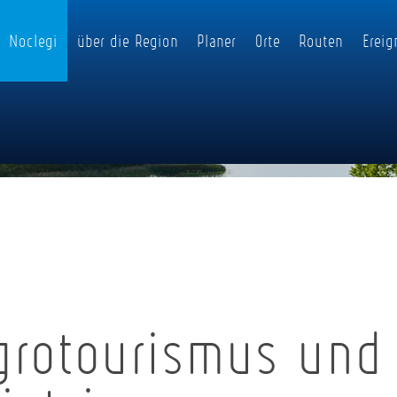
Noclegi
über die Region
Planer
Orte
Routen
Ereig
grotourismus und