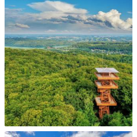
Johannes-Paul-II.-
Aussichtsturm in
Wieżyca
Leaflet
| ©
OpenStreetMap
contributors