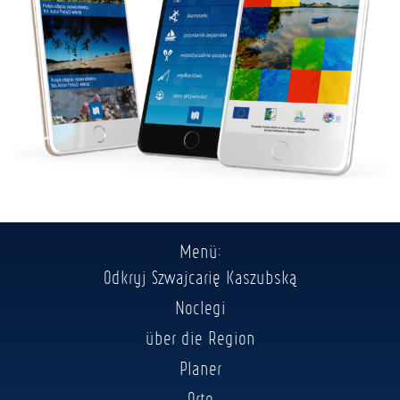
Menü:
Odkryj Szwajcarię Kaszubską
Noclegi
über die Region
Planer
Orte