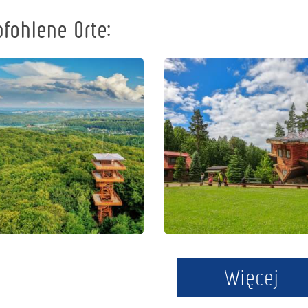
fohlene Orte:
Das Zentrum
Johannes-
für Bildung
Paul-II.-
und
Aussichtsturm
Vermarktung
in Wieżyca
der Region in
Szymbark
Więcej