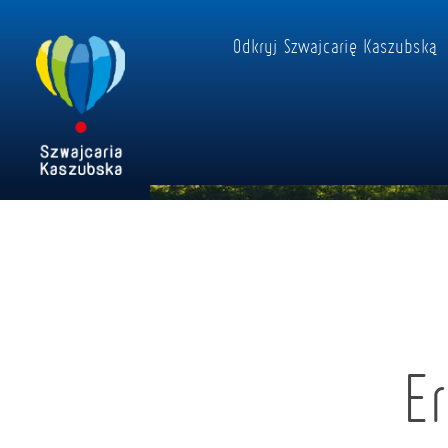
Odkryj Szwajcarię Kaszubską
E