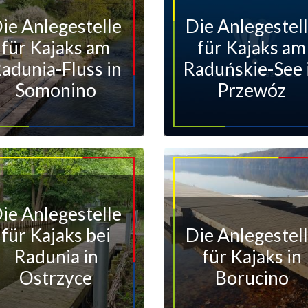
ie Anlegestelle
Die Anlegestel
für Kajaks am
für Kajaks am
adunia-Fluss in
Raduńskie-See 
Somonino
Przewóz
ie Anlegestelle
für Kajaks bei
Die Anlegestel
Radunia in
für Kajaks in
Ostrzyce
Borucino