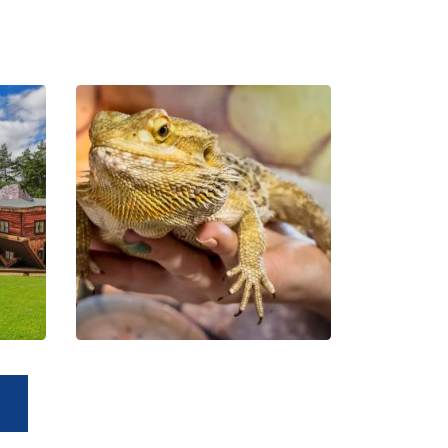
Der
Bildungspark
Zoo –
Exotische
Kaschubei in
Tuchlino
Leaflet
| ©
OpenStreetMap
contributors