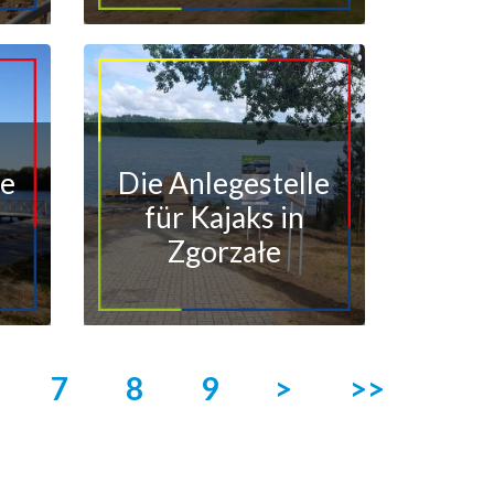
le
Die Anlegestelle
für Kajaks in
Zgorzałe
7
8
9
>
>>