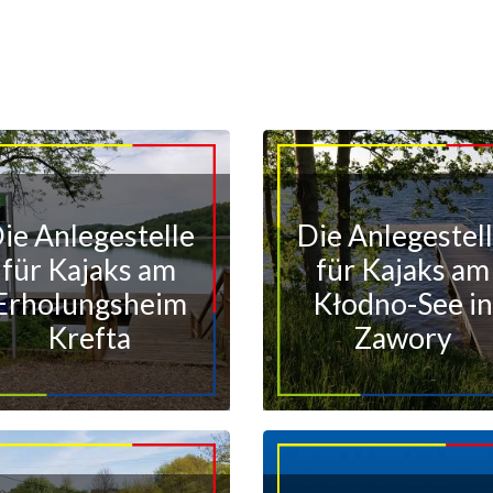
ie Anlegestelle
Die Anlegestel
für Kajaks am
für Kajaks am
Erholungsheim
Kłodno-See i
Krefta
Zawory