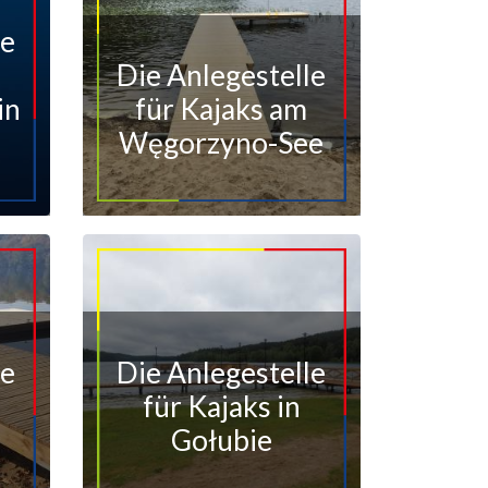
le
Die Anlegestelle
in
für Kajaks am
Węgorzyno-See
le
Die Anlegestelle
für Kajaks in
Gołubie