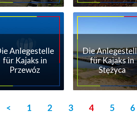
ie Anlegestelle
Die Anlegestel
für Kajaks in
für Kajaks in
Przewóz
Stężyca
<
1
2
3
4
5
6