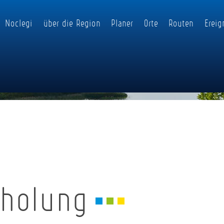
Noclegi
über die Region
Planer
Orte
Routen
Ereig
rholung