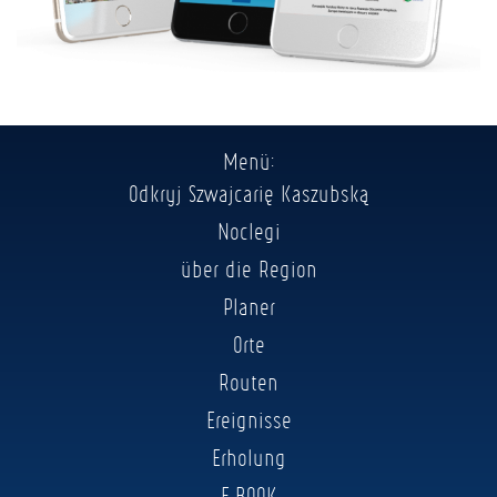
Menü:
Odkryj Szwajcarię Kaszubską
Noclegi
über die Region
Planer
Orte
Routen
Ereignisse
Erholung
E-BOOK