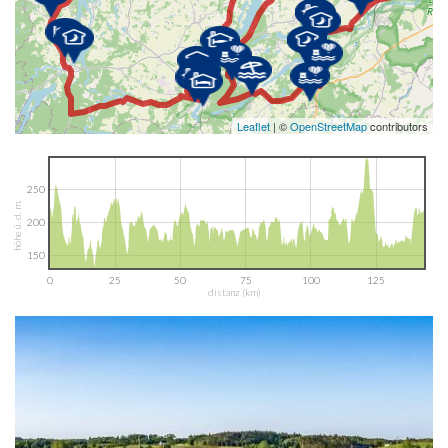
Leaflet
| ©
OpenStreetMap
contributors
250
höhe ü. d. m.
200
150
0
25
50
75
100
125
distanz (km)