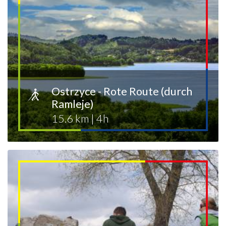
Ostrzyce - Rote Route (durch
Ramleje)
15.6 km
|
4h