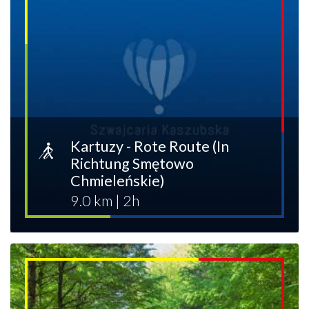
Kartuzy - Rote Route (In
Richtung Smętowo
Chmieleńskie)
9.0 km
|
2h