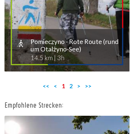
Pomieczyno - Rote Route (rund
um Otalżyno-See)
14.5 km
|
3h
<<
<
1
2
>
>>
Empfohlene Strecken: