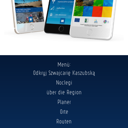
Menü:
Odkryj Szwajcarię Kaszubską
Noclegi
über die Region
Planer
Orte
Routen