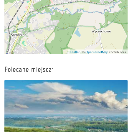
Leaflet
| ©
OpenStreetMap
contributors
Polecane miejsca: