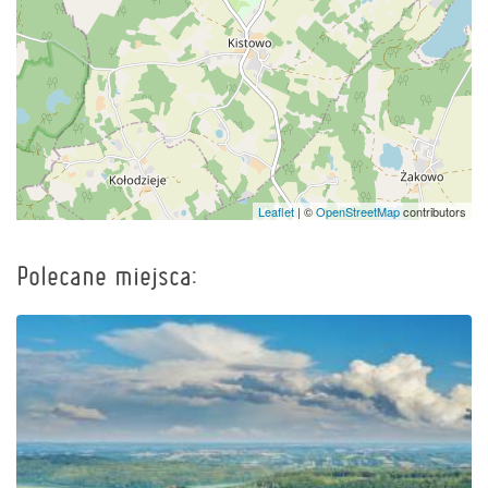
Leaflet
| ©
OpenStreetMap
contributors
Polecane miejsca: