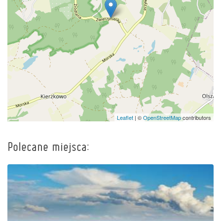
Leaflet
| ©
OpenStreetMap
contributors
Polecane miejsca: