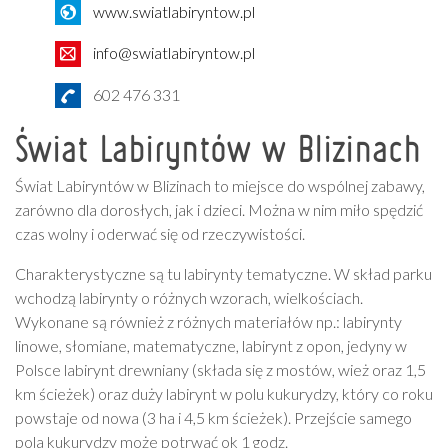
www.swiatlabiryntow.pl
info@swiatlabiryntow.pl
602 476 331
Świat Labiryntów w Blizinach
Świat Labiryntów w Blizinach to miejsce do wspólnej zabawy,
zarówno dla dorosłych, jak i dzieci. Można w nim miło spędzić
czas wolny i oderwać się od rzeczywistości.
Charakterystyczne są tu labirynty tematyczne. W skład parku
wchodzą labirynty o różnych wzorach, wielkościach.
Wykonane są również z różnych materiałów np.: labirynty
linowe, słomiane, matematyczne, labirynt z opon, jedyny w
Polsce labirynt drewniany (składa się z mostów, wież oraz 1,5
km ścieżek) oraz duży labirynt w polu kukurydzy, który co roku
powstaje od nowa (3 ha i 4,5 km ścieżek). Przejście samego
pola kukurydzy może potrwać ok 1 godz.