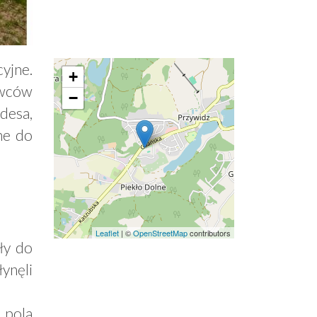
yjne.
+
ywców
−
desa,
ne do
Leaflet
| ©
OpenStreetMap
contributors
ły do
ynęli
 pola