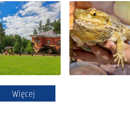
Centrum
Park
Edukacji i
Edukacyjny
Promocji
Zoo –
Regionu w
Egzotyczne
Szymbarku
Kaszuby w
Tuchlinie
Więcej