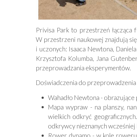
Privisa Park to przestrzeń łącząca 
W przestrzeni naukowej znajdują si
i uczonych: Isaaca Newtona, Daniel
Krzysztofa Kolumba, Jana Gutenber
przeprowadzania eksperymentów.
Doświadczenia do przeprowadzenia 
Wahadło Newtona - obrazujące 
Mapa wypraw - na planszy, nani
wielkich odkryć geograficznych.
odkrywcy nieznanych wcześniej
Rower dynamo - w kole roweru z