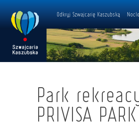
Odkryj Szwajcarię Kaszubską
Nocle
Park rekreac
PRIVISA PARK