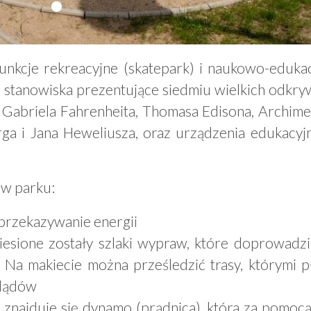
funkcje rekreacyjne (skatepark) i naukowo-edukac
ę stanowiska prezentujące siedmiu wielkich odkr
a Gabriela Fahrenheita, Thomasa Edisona, Archime
ga i Jana Heweliusza, oraz urządzenia edukacyj
w parku:
przekazywanie energii
esione zostały szlaki wypraw, które doprowadzi
 Na makiecie można prześledzić trasy, którymi pł
 lądów
najduje się dynamo (prądnica), która za pomocą