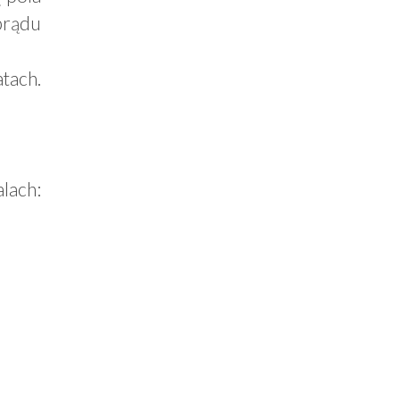
prądu
tach.
lach: