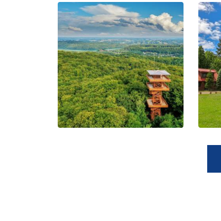
Wieża
widokowa im.
Jana Pawła II
na Wieżycy