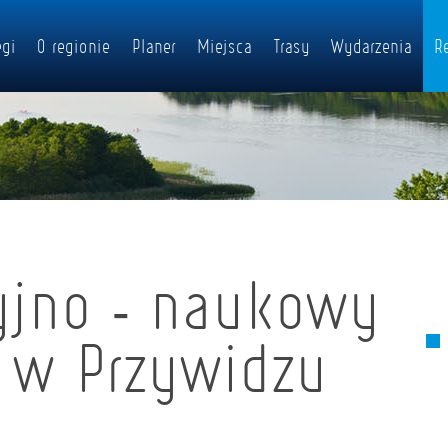
gi
O regionie
Planer
Miejsca
Trasy
Wydarzenia
R
yjno - naukowy
 w Przywidzu