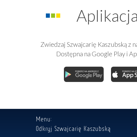
Aplikacj
Zwiedzaj Szwajcarię Kaszubską z na
Dostępna na Google Play i Ap
Menu:
Odkryj Szwajcarię Kaszubską