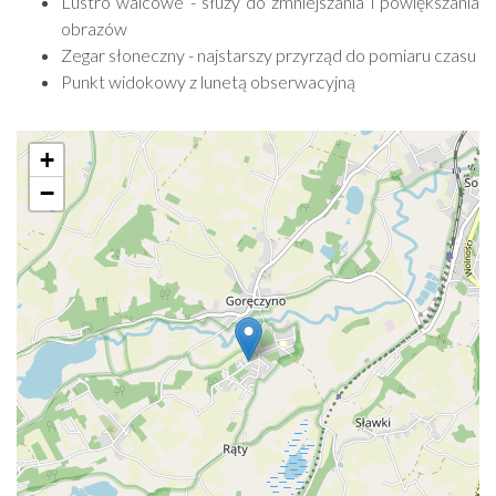
Lustro walcowe - służy do zmniejszania i powiększania
obrazów
Zegar słoneczny - najstarszy przyrząd do pomiaru czasu
Punkt widokowy z lunetą obserwacyjną
+
−