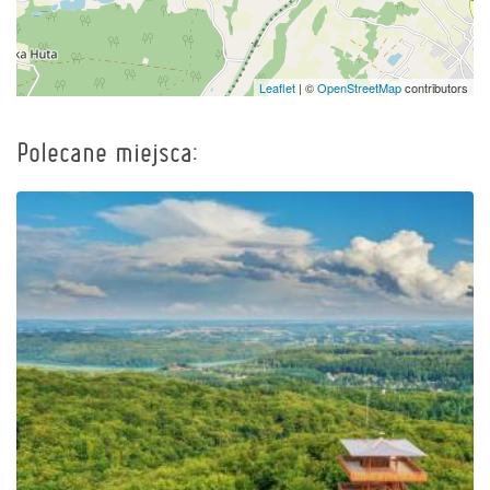
Leaflet
| ©
OpenStreetMap
contributors
Polecane miejsca:
Wieża widokowa im.
Jana Pawła II na Wieżycy