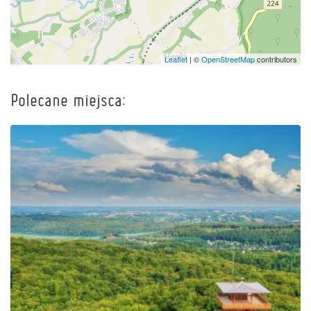
Leaflet
| ©
OpenStreetMap
contributors
Polecane miejsca:
Wieża widokowa im.
Jana Pawła II na Wieżycy