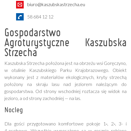
biuro@kaszubskastrzecha.eu
58 684 12 12
Gospodarstwo
Agroturystyczne Kaszubska
Strzecha
Kaszubska Strzecha położona jest na obrzeżu wsi Goręczyno,
w otulinie Kaszubskiego Parku Krajobrazowego. Obiekt
wykonany jest z materiałów ekologicznych, kryty strzechą
położony na skraju lasu nad jeziorem należącym do
gospodarstwa. Od strony wschodniej roztacza się widok na
jezioro, a od strony zachodniej — na las.
Nocleg
Dla gości przygotowano komfortowe pokoje 1‑, 2‑, 3- i
4‑osobowe. Wszystkie wyposażone są w ręcznie robione