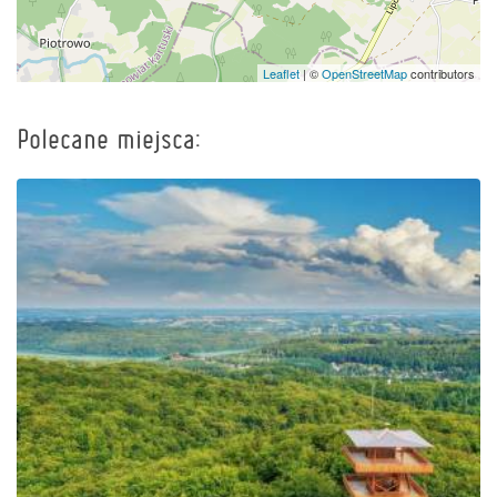
Leaflet
| ©
OpenStreetMap
contributors
Polecane miejsca:
Wieża widokowa im.
Jana Pawła II na Wieżycy