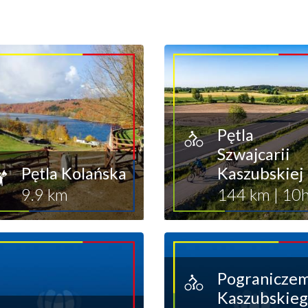
Pętla
Szwajcarii
Pętla Kolańska
Kaszubskiej
9.9 km
144 km
|
10
Pogranicze
Kaszubskie