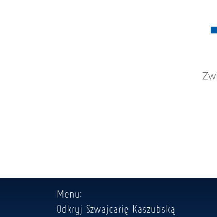
Zwi
Menu:
Odkryj Szwajcarię Kaszubską