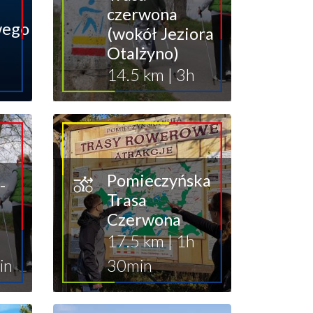
czerwona
wego
(wokół Jeziora
Otalżyno)
14.5 km
|
3h
Pomieczyńska
-
Trasa
Czerwona
17.5 km
|
1h
in
30min