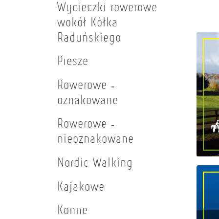
Wycieczki rowerowe
wokół Kółka
Raduńskiego
Piesze
Rowerowe -
oznakowane
Rowerowe -
nieoznakowane
Nordic Walking
Kajakowe
Konne