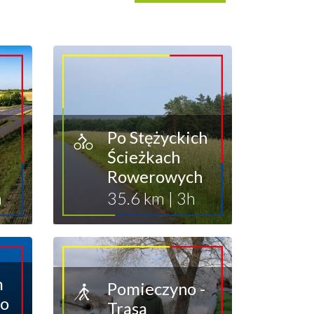
Po Stężyckich
Ścieżkach
Rowerowych
h
35.6 km
|
3h
m
Pomieczyno -
go
Trasa