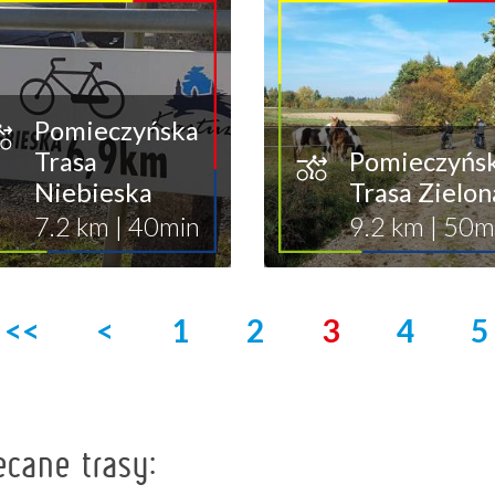
Pomieczyńska
Trasa
Pomieczyńs
Niebieska
Trasa Zielon
7.2 km
|
40min
9.2 km
|
50m
<<
<
1
2
3
4
5
ecane trasy: