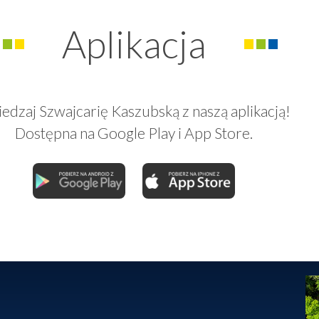
Aplikacja
edzaj Szwajcarię Kaszubską z naszą aplikacją!
Dostępna na Google Play i App Store.