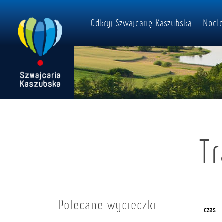
Odkryj Szwajcarię Kaszubską
Nocle
T
Polecane wycieczki
czas