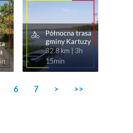
Północna trasa
gminy Kartuzy
ka
32.8 km
|
3h
a
in
15min
6
7
>
>>