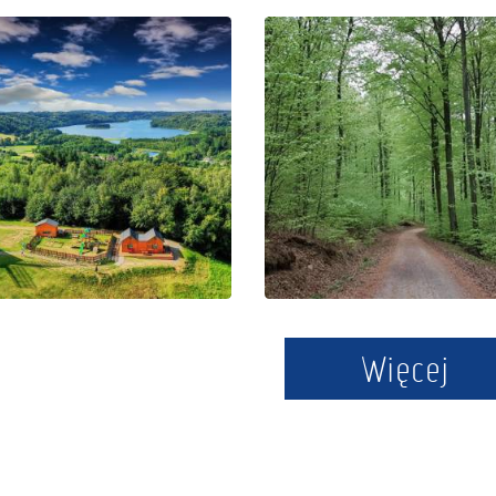
Droga
Kartuzy -
Kaszubska
Trasa zielona
Więcej