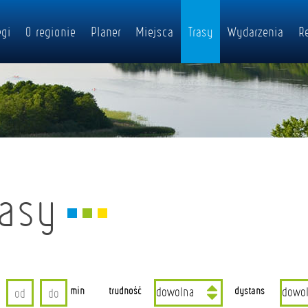
gi
O regionie
Planer
Miejsca
Trasy
Wydarzenia
R
rasy
min
trudność
dystans