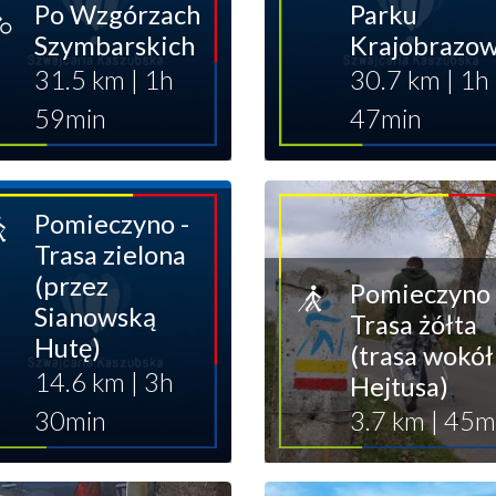
Po Wzgórzach
Parku
Szymbarskich
Krajobrazo
31.5 km
|
1h
30.7 km
|
1h
59min
47min
Pomieczyno -
Trasa zielona
(przez
Pomieczyno 
Sianowską
Trasa żółta
Hutę)
(trasa wokół
14.6 km
|
3h
Hejtusa)
30min
3.7 km
|
45m