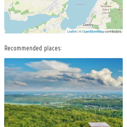
Leaflet
| ©
OpenStreetMap
contributors
Recommended places:
Observation Tower of
Pope John Paul II at
Wieżyca