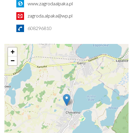
www.zagrodaalpaka.pl
zagroda.alpaka@wp.pl
608296810
+
−