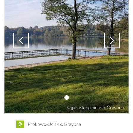
Kąpielisko gminne k Grzybna
Prokowo-Ucisk k. Grzybna