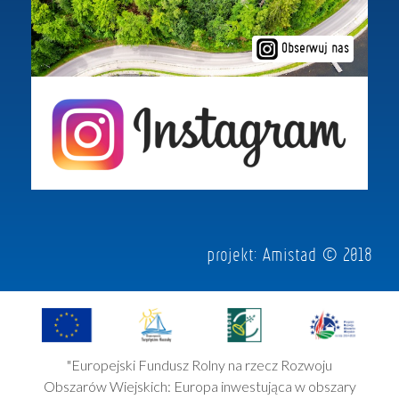
Obserwuj nas
projekt:
Amistad
© 2018
"Europejski Fundusz Rolny na rzecz Rozwoju
Obszarów Wiejskich: Europa inwestująca w obszary