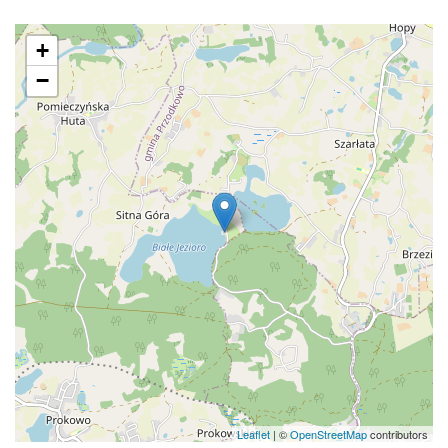
+
−
Leaflet
| ©
OpenStreetMap
contributors