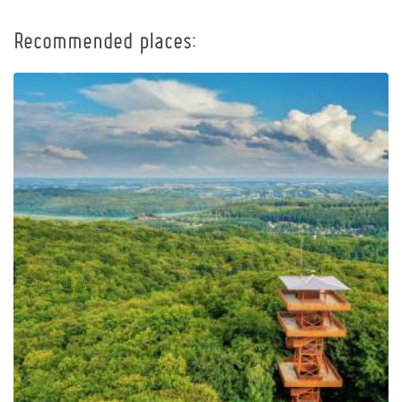
Recommended places:
Observation Tower of
Pope John Paul II at
Wieżyca