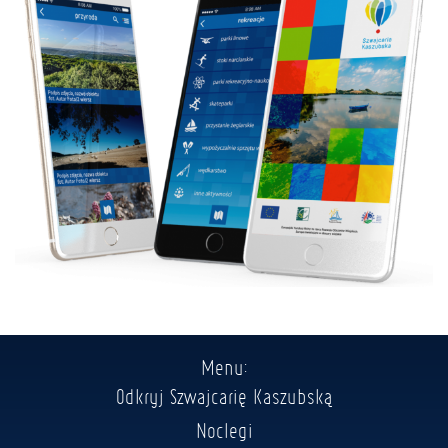
Menu:
Odkryj Szwajcarię Kaszubską
Noclegi