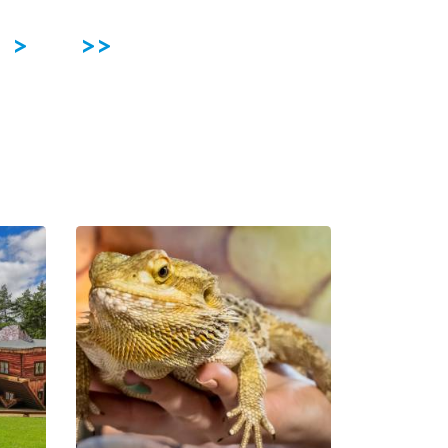
>
>>
Der
Bildungspark
Zoo –
Exotische
Kaschubei in