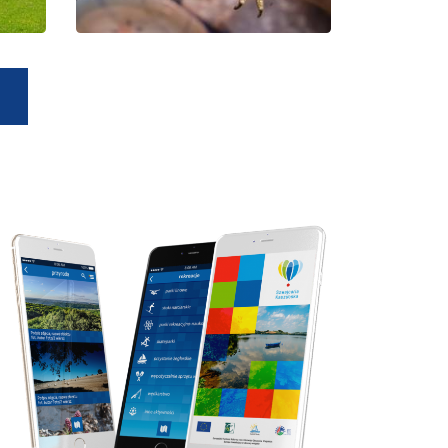
Tuchlino
Leaflet
| ©
OpenStreetMap
contributors