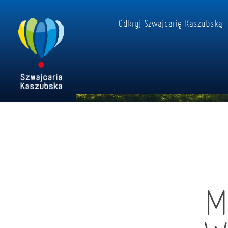
Odkryj Szwajcarię Kaszubską
M