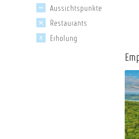
Aussichtspunkte
Restaurants
Erholung
+
−
Emp