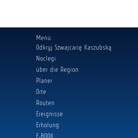
Menü:
Odkryj Szwajcarię Kaszubską
Noclegi
über die Region
Planer
Orte
Routen
Ereignisse
Erholung
E-BOOK