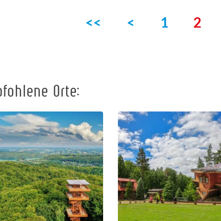
<<
<
1
2
fohlene Orte:
Das Zentrum
Johannes-
für Bildung
Paul-II.-
und
Aussichtsturm
Vermarktung
in Wieżyca
der Region in