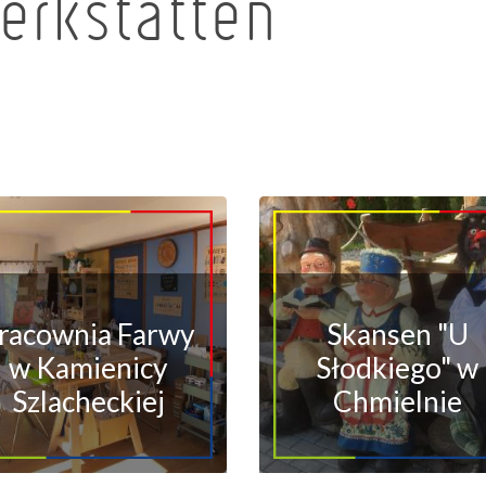
erkstätten
racownia Farwy
Skansen "U
w Kamienicy
Słodkiego" w
Szlacheckiej
Chmielnie