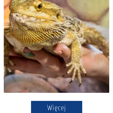
Der Bildungspark Zoo –
Exotische Kaschubei in
Tuchlino
Więcej