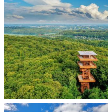
Johannes-Paul-II.-
Aussichtsturm in
Wieżyca
Leaflet
| ©
OpenStreetMap
contributors