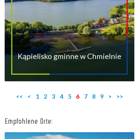
Kąpielisko gminne w Chmielnie
<<
<
1
2
3
4
5
6
7
8
9
>
>>
Empfohlene Orte:
+
−