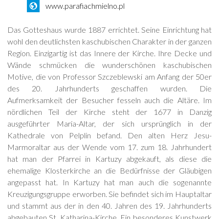
www.parafiachmielno.pl
Das Gotteshaus wurde 1887 errichtet. Seine Einrichtung hat
wohl den deutlichsten kaschubischen Charakter in der ganzen
Region. Einzigartig ist das Innere der Kirche. Ihre Decke und
Wände schmücken die wunderschönen kaschubischen
Motive, die von Professor Szczeblewski am Anfang der 50er
des 20. Jahrhunderts geschaffen wurden. Die
Aufmerksamkeit der Besucher fesseln auch die Altäre. Im
nördlichen Teil der Kirche steht der 1677 in Danzig
ausgeführter Maria-Altar, der sich ursprünglich in der
Kathedrale von Pelplin befand. Den alten Herz Jesu-
Marmoraltar aus der Wende vom 17. zum 18. Jahrhundert
hat man der Pfarrei in Kartuzy abgekauft, als diese die
ehemalige Klosterkirche an die Bedürfnisse der Gläubigen
angepasst hat. In Kartuzy hat man auch die sogenannte
Kreuzigungsgruppe erworben. Sie befindet sich im Hauptaltar
und stammt aus der in den 40. Jahren des 19. Jahrhunderts
abgebauten St. Katharina-Kirche. Ein besonderes Kunstwerk