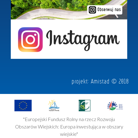
Obserwuj nas
projekt:
Amistad
© 2018
"Europejski Fundusz Rolny na rzecz Rozwoju
Obszarów Wiejskich: Europa inwestująca w obszary
wiejskie"