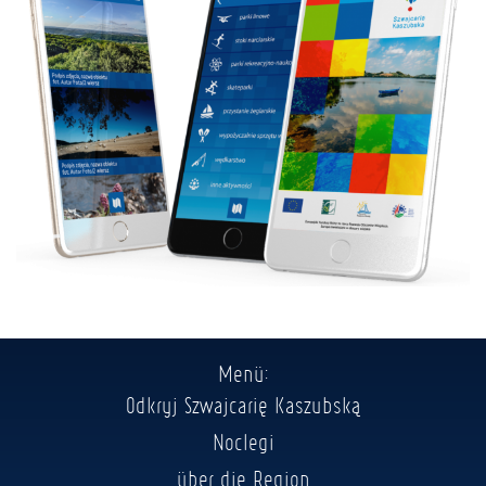
Menü:
Odkryj Szwajcarię Kaszubską
Noclegi
über die Region