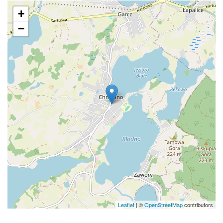
+
−
Leaflet
| ©
OpenStreetMap
contributors