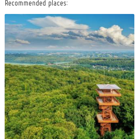
Recommended places:
Observation Tower of
Pope John Paul II at
Wieżyca