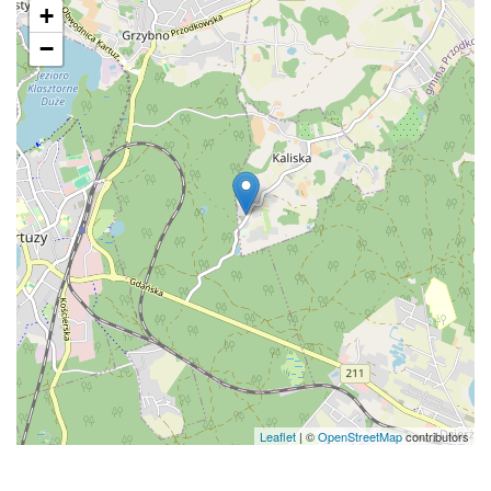
+
−
Leaflet
| ©
OpenStreetMap
contributors