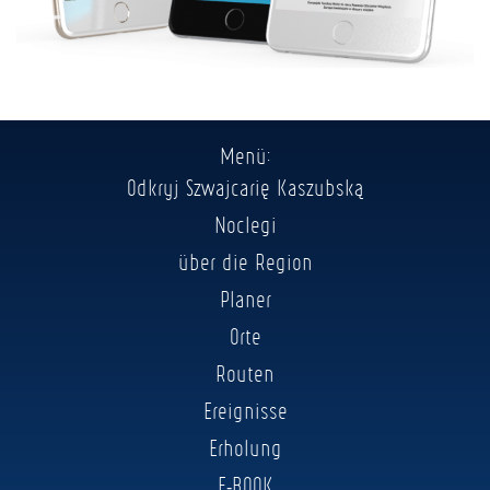
Menü:
Odkryj Szwajcarię Kaszubską
Noclegi
über die Region
Planer
Orte
Routen
Ereignisse
Erholung
E-BOOK