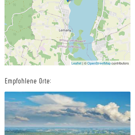
Leaflet
| ©
OpenStreetMap
contributors
Empfohlene Orte: