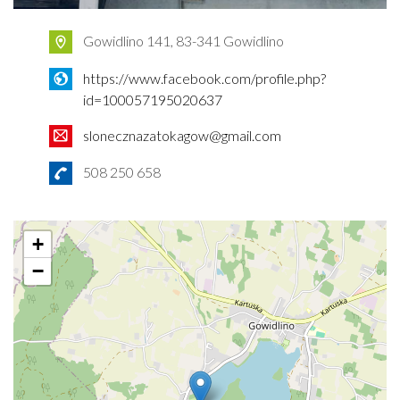
Gowidlino 141, 83-341 Gowidlino
https://www.facebook.com/profile.php?
id=100057195020637
slonecznazatokagow@gmail.com
508 250 658
+
−