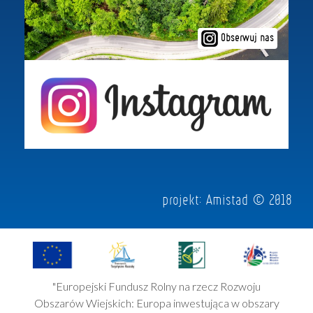
Obserwuj nas
projekt:
Amistad
© 2018
"Europejski Fundusz Rolny na rzecz Rozwoju
Obszarów Wiejskich: Europa inwestująca w obszary