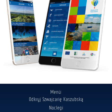
Menü:
Odkryj Szwajcarię Kaszubską
Noclegi