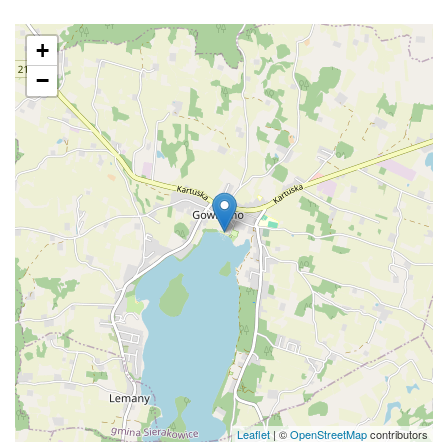
+
−
Leaflet
| ©
OpenStreetMap
contributors