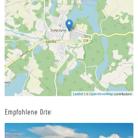
Leaflet
| ©
OpenStreetMap
contributors
Empfohlene Orte: