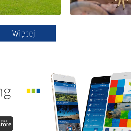
Szymbark
Tuchlino
Więcej
ng