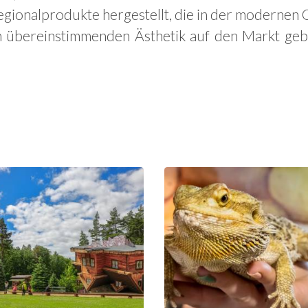
gionalprodukte hergestellt, die in der modernen G
n übereinstimmenden Ästhetik auf den Markt geb
Das Zentrum
Der
für Bildung
Bildungspark
und
Zoo –
Vermarktung
Exotische
der Region in
Kaschubei in