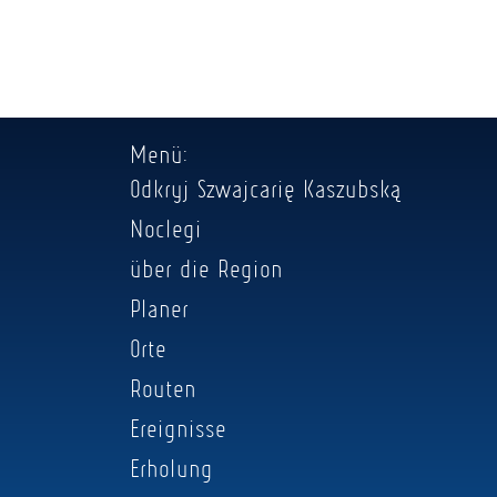
Menü:
Odkryj Szwajcarię Kaszubską
Noclegi
über die Region
Planer
Orte
Routen
Ereignisse
Erholung