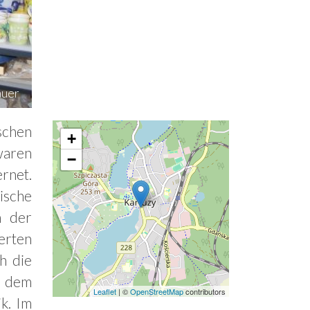
auer
schen
+
waren
−
ernet.
ische
n der
erten
h die
t dem
Leaflet
| ©
OpenStreetMap
contributors
k. Im