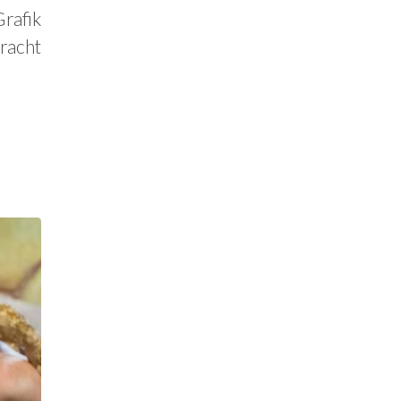
rafik
racht