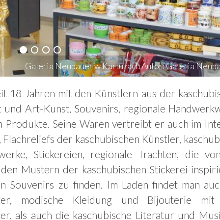
Galeria Neubauer w Kartuzach Autor: Galeria Neub
it 18 Jahren mit den Künstlern aus der kaschubi
t und Art-Kunst, Souvenirs, regionale Handwerk
n Produkte. Seine Waren vertreibt er auch im Int
 Flachreliefs der kaschubischen Künstler, kaschub
erke, Stickereien, regionale Trachten, die vo
 den Mustern der kaschubischen Stickerei inspiri
nen Souvenirs zu finden. Im Laden findet man auc
ster, modische Kleidung und Bijouterie mi
r, als auch die kaschubische Literatur und Musi