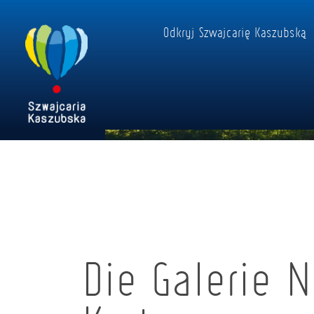
Odkryj Szwajcarię Kaszubską
Die Galerie 