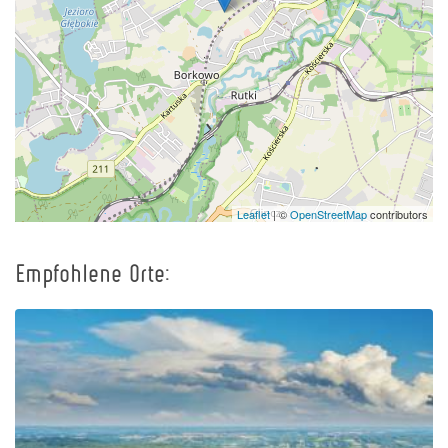
Leaflet
| ©
OpenStreetMap
contributors
Empfohlene Orte: